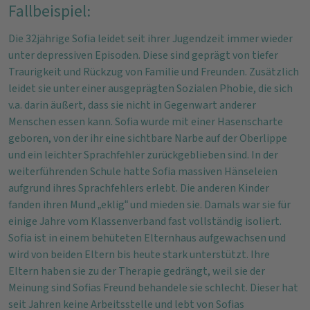
Fallbeispiel:
Die 32jährige Sofia leidet seit ihrer Jugendzeit immer wieder
unter depressiven Episoden. Diese sind geprägt von tiefer
Traurigkeit und Rückzug von Familie und Freunden. Zusätzlich
leidet sie unter einer ausgeprägten Sozialen Phobie, die sich
v.a. darin äußert, dass sie nicht in Gegenwart anderer
Menschen essen kann. Sofia wurde mit einer Hasenscharte
geboren, von der ihr eine sichtbare Narbe auf der Oberlippe
und ein leichter Sprachfehler zurückgeblieben sind. In der
weiterführenden Schule hatte Sofia massiven Hänseleien
aufgrund ihres Sprachfehlers erlebt. Die anderen Kinder
fanden ihren Mund „eklig“ und mieden sie. Damals war sie für
einige Jahre vom Klassenverband fast vollständig isoliert.
Sofia ist in einem behüteten Elternhaus aufgewachsen und
wird von beiden Eltern bis heute stark unterstützt. Ihre
Eltern haben sie zu der Therapie gedrängt, weil sie der
Meinung sind Sofias Freund behandele sie schlecht. Dieser hat
seit Jahren keine Arbeitsstelle und lebt von Sofias