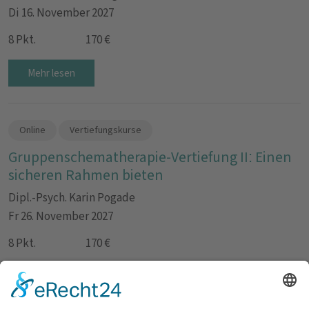
Di 16. November 2027
8 Pkt.
170 €
Mehr lesen
Online
Vertiefungskurse
Gruppenschematherapie-Vertiefung II: Einen
sicheren Rahmen bieten
Dipl.-Psych. Karin Pogade
Fr 26. November 2027
8 Pkt.
170 €
Mehr lesen