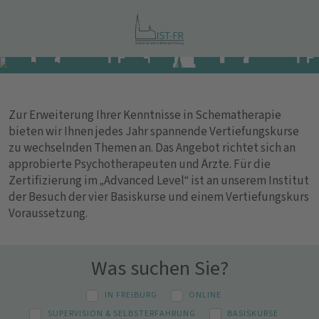
Zur Erweiterung Ihrer Kenntnisse in Schematherapie
bieten wir Ihnen jedes Jahr spannende Vertiefungskurse
zu wechselnden Themen an. Das Angebot richtet sich an
approbierte Psychotherapeuten und Ärzte. Für die
Zertifizierung im „Advanced Level“ ist an unserem Institut
der Besuch der vier Basiskurse und einem Vertiefungskurs
Voraussetzung.
Was suchen Sie?
IN FREIBURG
ONLINE
SUPERVISION & SELBSTERFAHRUNG
BASISKURSE